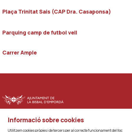
Plaça Trinitat Sais (CAP Dra. Casaponsa)
Parquing camp de futbol vell
Carrer Ample
Informació sobre cookies
|
|
Sitemap
Avís Legal
Ús de Cookies
Utilitzem cookies pròpies i de tercers per al correcte funcionament del lloc