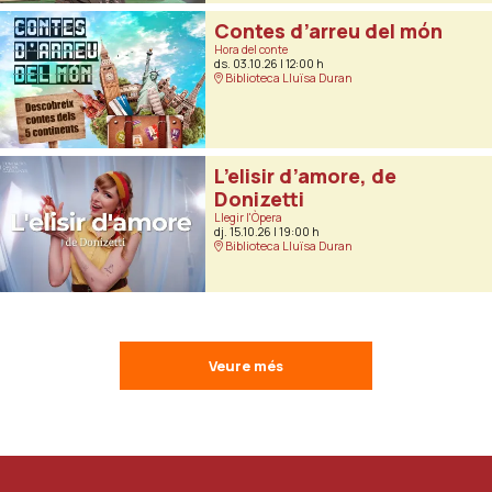
Contes d’arreu del món
Hora del conte
ds. 03.10.26
|
12:00 h
Biblioteca Lluïsa Duran
L’elisir d’amore, de
Donizetti
Llegir l'Òpera
dj. 15.10.26
|
19:00 h
Biblioteca Lluïsa Duran
Veure més