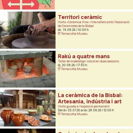
Territori ceràmic
Visita «Ceràmica Viva» i tres tallers amb l’Associació
de Ceramistes de la Bisbal
dc. 19.08.26
|
10:00 h
Terracotta Museu
Rakú a quatre mans
Taller de modelatge i cocció en dues sessions
dj. 20.08.26
|
17:30 h
Terracotta Museu
La ceràmica de la Bisbal:
Artesania, indústria i art
Visita guiada a l’exposició permanent
Del dv. 03.07.26
al dv. 28.08.26
|
12:00 h
Terracotta Museu