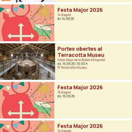
Festa Major 2026
14 d'agost
dv. 14.08.26
Portes obertes al
Terracotta Museu
Festa Major de la Bisbal d'Empordà
ds. 15.08.26
|
10:00 h
Terracotta Museu
Festa Major 2026
15 d'agost
ds. 15.08.26
Festa Major 2026
16 d'agost