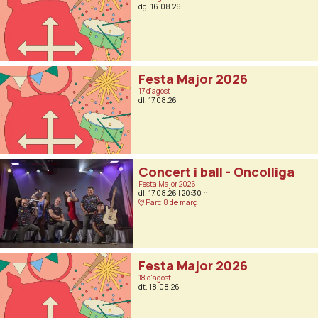
dg. 16.08.26
Festa Major 2026
17 d'agost
dl. 17.08.26
Concert i ball - Oncolliga
Festa Major 2026
dl. 17.08.26
|
20:30 h
Parc 8 de març
Festa Major 2026
18 d'agost
dt. 18.08.26