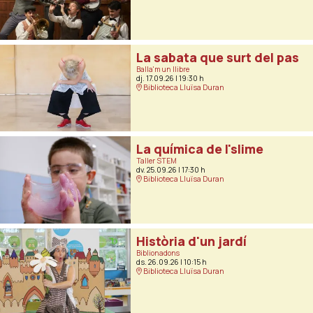
La sabata que surt del pas
Balla'm un llibre
dj. 17.09.26
|
19:30 h
Biblioteca Lluïsa Duran
La química de l'slime
Taller STEM
dv. 25.09.26
|
17:30 h
Biblioteca Lluïsa Duran
Història d'un jardí
Biblionadons
ds. 26.09.26
|
10:15 h
Biblioteca Lluïsa Duran