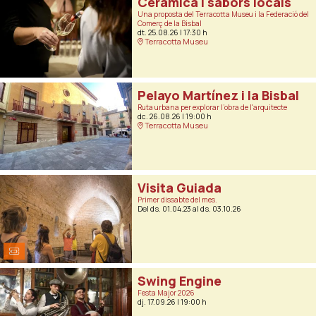
Ceràmica i sabors locals
Una proposta del Terracotta Museu i la Federació del
Comerç de la Bisbal
dt. 25.08.26
|
17:30 h
Terracotta Museu
Pelayo Martínez i la Bisbal
Ruta urbana per explorar l’obra de l'arquitecte
dc. 26.08.26
|
19:00 h
Terracotta Museu
Visita Guiada
Primer dissabte del mes.
Del ds. 01.04.23
al ds. 03.10.26
Swing Engine
Festa Major 2026
dj. 17.09.26
|
19:00 h