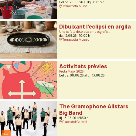
Del dg. 28.06.26
al dg. 31.01.27
Terracotta Museu
Dibuixant l’eclipsi en argila
Una safata decorada amb esgrafiat
dc. 12.08.26
|
10:00 h
Terracotta Museu
Activitats prèvies
Festa Major 2026
Del ds. 08.08.26
al dj. 13.08.26
The Gramophone Allstars
Big Band
dj. 13.08.26
|
21:30 h
Plaça del Castell