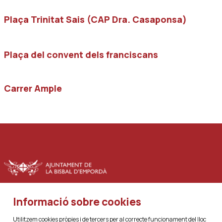
Plaça Trinitat Sais (CAP Dra. Casaponsa)
Plaça del convent dels franciscans
Carrer Ample
Informació sobre cookies
|
|
Sitemap
Avís Legal
Ús de Cookies
Utilitzem cookies pròpies i de tercers per al correcte funcionament del lloc