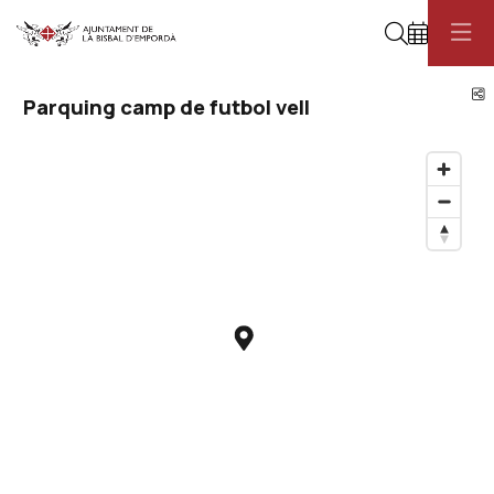
Cerca
C
Parquing camp de futbol vell