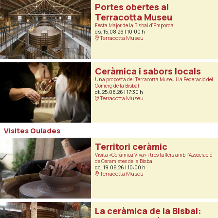
Portes obertes al
Terracotta Museu
Festa Major de la Bisbal d'Empordà
ds. 15.08.26
|
10:00 h
Terracotta Museu
Ceràmica i sabors locals
Una proposta del Terracotta Museu i la Federació del
Comerç de la Bisbal
dt. 25.08.26
|
17:30 h
Terracotta Museu
Visites Guiades
Territori ceràmic
Visita «Ceràmica Viva» i tres tallers amb l’Associació
de Ceramistes de la Bisbal
dc. 19.08.26
|
10:00 h
Terracotta Museu
La ceràmica de la Bisbal: