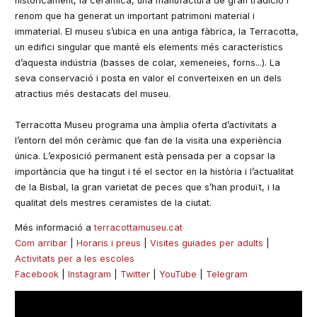
històricament, la ceràmica, una manufactura de gran tradició i
renom que ha generat un important patrimoni material i
immaterial. El museu s’ubica en una antiga fàbrica, la Terracotta,
un edifici singular que manté els elements més característics
d’aquesta indústria (basses de colar, xemeneies, forns...). La
seva conservació i posta en valor el converteixen en un dels
atractius més destacats del museu.
Terracotta Museu programa una àmplia oferta d’activitats a
l’entorn del món ceràmic que fan de la visita una experiència
única. L’exposició permanent està pensada per a copsar la
importància que ha tingut i té el sector en la història i l’actualitat
de la Bisbal, la gran varietat de peces que s’han produït, i la
qualitat dels mestres ceramistes de la ciutat.
Més informació a
terracottamuseu.cat
Com arribar
|
Horaris i preus
|
Visites guiades per adults
|
Activitats per a les escoles
Facebook
|
Instagram
|
Twitter
|
YouTube
|
Telegram