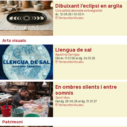
Dibuixant l’eclipsi en argila
Una safata decorada amb esgrafiat
dc. 12.08.26
|
10:00 h
Terracotta Museu
Arts visuals
Llengua de sal
Agustina Garrigou
Del dv. 17.07.26
al dg. 04.10.26
Terracotta Museu
En ombres silents i entre
somnis
Santi Moix
Del dg. 28.06.26
al dg. 31.01.27
Terracotta Museu
Patrimoni