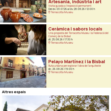
Artesania, indústria i art
Visita guiada a l’exposició permanent
Del dv. 03.07.26
al dv. 28.08.26
|
12:00 h
Terracotta Museu
Ceràmica i sabors locals
Una proposta del Terracotta Museu i la Federació del
Comerç de la Bisbal
dt. 25.08.26
|
17:30 h
Terracotta Museu
Pelayo Martínez i la Bisbal
Ruta urbana per explorar l’obra de l'arquitecte
dc. 26.08.26
|
19:00 h
Terracotta Museu
Altres espais