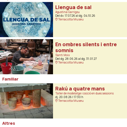
Llengua de sal
Agustina Garrigou
Del dv. 17.07.26
al dg. 04.10.26
Terracotta Museu
En ombres silents i entre
somnis
Santi Moix
Del dg. 28.06.26
al dg. 31.01.27
Terracotta Museu
Familiar
Rakú a quatre mans
Taller de modelatge i cocció en dues sessions
dj. 20.08.26
|
17:30 h
Terracotta Museu
Altres