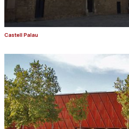
Castell Palau