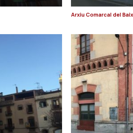
Arxiu Comarcal del Bai