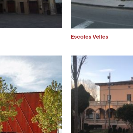
Escoles Velles