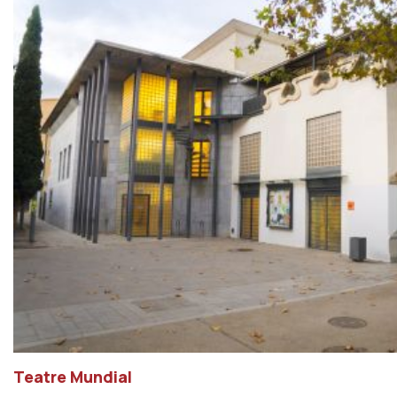
Teatre Mundial