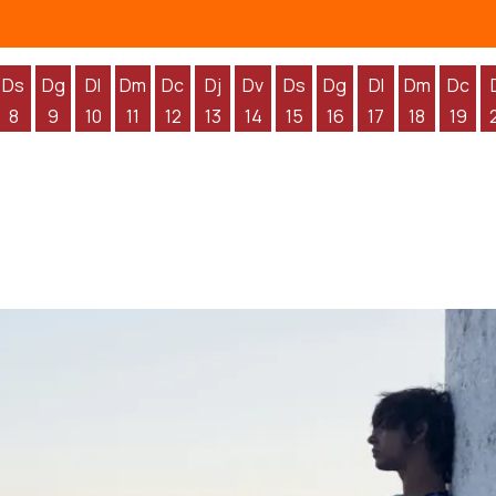
Ds
Dg
Dl
Dm
Dc
Dj
Dv
Ds
Dg
Dl
Dm
Dc
8
9
10
11
12
13
14
15
16
17
18
19
'agost
 d'agost
endres 7 d'agost
Dissabte 8 d'agost
Diumenge 9 d'agost
Dilluns 10 d'agost
Dimarts 11 d'agost
Dimecres 12 d'agost
Dijous 13 d'agost
Divendres 14 d'agost
Dissabte 15 d'agost
Diumenge 16 d'agos
Dilluns 17 d'ag
Dimarts 1
Dime