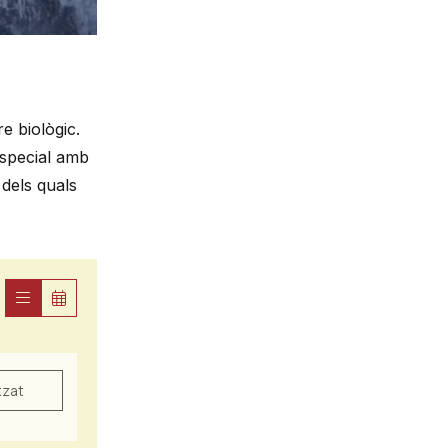
e biològic.
especial amb
 dels quals
tzat