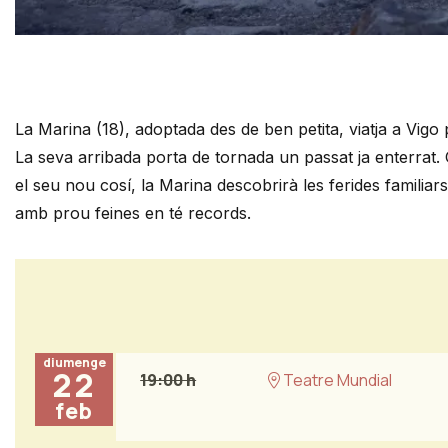
Diapositiva 1 de 1
La Marina (18), adoptada des de ben petita, viatja a Vigo
La seva arribada porta de tornada un passat ja enterrat. 
el seu nou cosí, la Marina descobrirà les ferides familia
amb prou feines en té records.
diumenge
22
19:00 h
Teatre Mundial
feb