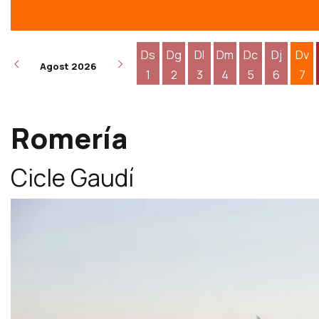
Ds
Dg
Dl
Dm
Dc
Dj
Dv
Agost 2026
1
2
3
4
5
6
7
Dissabte 1 d'agost
Diumenge 2 d'agost
Dilluns 3 d'agost
Dimarts 4 d'agost
Dimecres 5 d
Dijous 6
Div
Romería
Cicle Gaudí