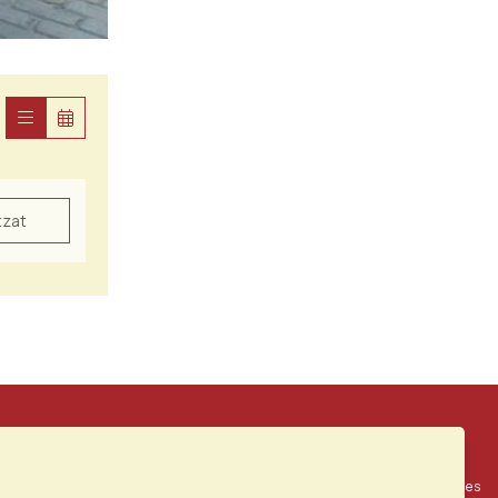
tzat
|
|
Sitemap
Avís Legal
Ús de Cookies