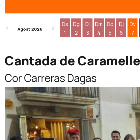
Ds
Dg
Dl
Dm
Dc
Dj
Dv
Agost 2026
1
2
3
4
5
6
7
Dissabte 1 d'agost
Diumenge 2 d'agost
Dilluns 3 d'agost
Dimarts 4 d'agost
Dimecres 5 d
Dijous 6
Div
Cantada de Caramell
Cor Carreras Dagas