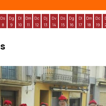
Ds
Dg
Dl
Dm
Dc
Dj
Dv
Ds
Dg
Dl
Dm
Dc
8
9
10
11
12
13
14
15
16
17
18
19
'agost
 d'agost
endres 7 d'agost
Dissabte 8 d'agost
Diumenge 9 d'agost
Dilluns 10 d'agost
Dimarts 11 d'agost
Dimecres 12 d'agost
Dijous 13 d'agost
Divendres 14 d'agost
Dissabte 15 d'agost
Diumenge 16 d'agos
Dilluns 17 d'ag
Dimarts 1
Dime
es