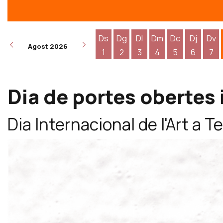
Ds
Dg
Dl
Dm
Dc
Dj
Dv
Agost 2026
1
2
3
4
5
6
7
Dissabte 1 d'agost
Diumenge 2 d'agost
Dilluns 3 d'agost
Dimarts 4 d'agost
Dimecres 5 d
Dijous 6
Div
Dia de portes obertes 
Dia Internacional de l'Art a 