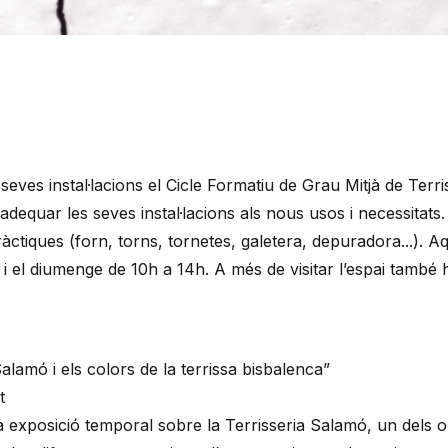
eves instal·lacions el Cicle Formatiu de Grau Mitjà de Terri
, adequar les seves instal·lacions als nous usos i necessitat
pràctiques (forn, torns, tornetes, galetera, depuradora...). A
e i el diumenge de 10h a 14h. A més de visitar l’espai també
Salamó i els colors de la terrissa bisbalenca”
t
na exposició temporal sobre la Terrisseria Salamó, un dels