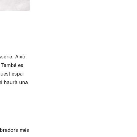
sseria. Això
s. També es
quest espai
 hi haurà una
 obradors més