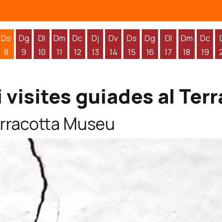
Ds
Dg
Dl
Dm
Dc
Dj
Dv
Ds
Dg
Dl
Dm
Dc
8
9
10
11
12
13
14
15
16
17
18
19
'agost
 d'agost
endres 7 d'agost
Dissabte 8 d'agost
Diumenge 9 d'agost
Dilluns 10 d'agost
Dimarts 11 d'agost
Dimecres 12 d'agost
Dijous 13 d'agost
Divendres 14 d'agost
Dissabte 15 d'agost
Diumenge 16 d'agos
Dilluns 17 d'ag
Dimarts 1
Dime
i visites guiades al Te
Terracotta Museu