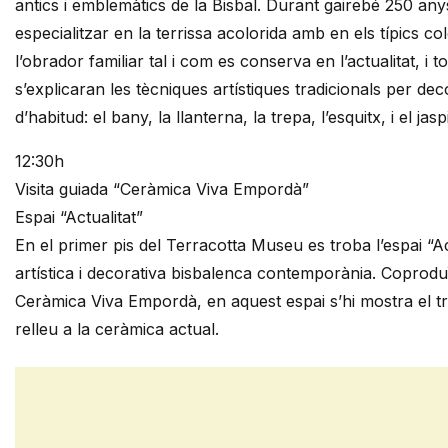
antics i emblemàtics de la Bisbal. Durant gairebé 250 any
especialitzar en la terrissa acolorida amb en els típics co
l’obrador familiar tal i com es conserva en l’actualitat, i
s’explicaran les tècniques artístiques tradicionals per de
d’habitud: el bany, la llanterna, la trepa, l’esquitx, i el jaspi
12:30h
Visita guiada “Ceràmica Viva Empordà”
Espai “Actualitat”
En el primer pis del Terracotta Museu es troba l’espai “A
artística i decorativa bisbalenca contemporània. Coproduï
Ceràmica Viva Empordà, en aquest espai s’hi mostra el tr
relleu a la ceràmica actual.