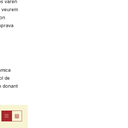
es varen
ta veurem
 on
emprava
àmica
ol de
an donant