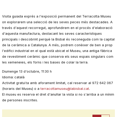
Visita guiada exprés a l'exposició permanent del Terracotta Museu
on explorarem una selecció de les seves peces més destacades. A
través d'aquest recorregut, aprofundirem en el procés d'elaboració
d'aquesta manufactura, destacant les seves característiques
principals i descobrint perquè la Bisbal és reconeguda com la capital
de la ceràmica a Catalunya. A més, podrem conèixer de ben a prop
l'edifici industrial en el qual està ubicat el Museu, una antiga fàbrica
de revestiment ceràmic que conserva els seus espais singulars com
les xemeneies, els forns i les bases de colar la terra.
Diumenge 13 d'octubre, 11:30 h
Idioma:
català
Activitat gratuïta amb aforament limitat, cal reservar al 972 642 067
(horaris del Museu) o a
terracottamuseu@labisbal.cat
.
El museu es reserva el dret d'anul·lar la vista si no s'arriba a un mínim
de persones inscrites.