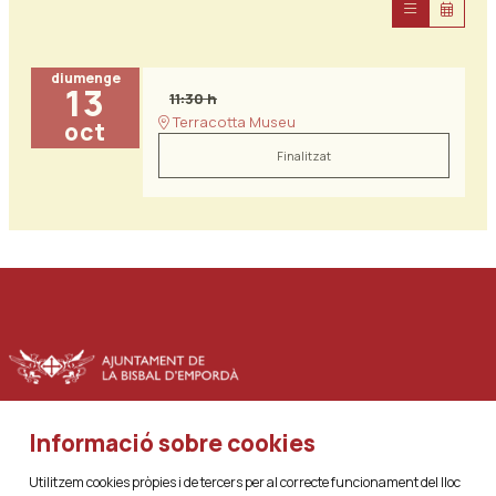
diumenge
13
11:30 h
Terracotta Museu
oct
Finalitzat
Informació sobre cookies
|
|
Sitemap
Avís Legal
Ús de Cookies
Utilitzem cookies pròpies i de tercers per al correcte funcionament del lloc