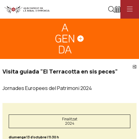
Cerca
Diapositiva 1
Aquest és un carrusel automàtic. Usa les fletxes del teclat o el botó pau
Diapositiva 1
C
Visita guiada "El Terracotta en sis peces"
Jornades Europees del Patrimoni 2024
Finalitzat
2024
diumenge 13 d’octubre
|
11:30 h