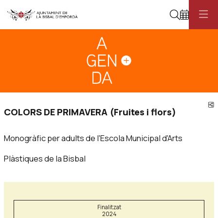
Cerca
Diapositiva 1
Aquest és un carrusel automàtic. Usa les fletxes del teclat o el botó pau
Diapositiva 1
C
COLORS DE PRIMAVERA (Fruites i flors)
Monogràfic per adults de l'Escola Municipal d'Arts
Plàstiques de la Bisbal
Finalitzat
2024