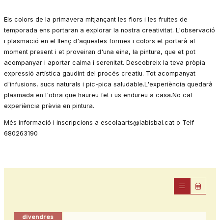
Els colors de la primavera mitjançant les flors i les fruites de
temporada ens portaran a explorar la nostra creativitat. L'observació
i plasmació en el llenç d'aquestes formes i colors et portarà al
moment present i et proveiran d'una eina, la pintura, que et pot
acompanyar i aportar calma i serenitat. Descobreix la teva pròpia
expressió artística gaudint del procés creatiu. Tot acompanyat
d'infusions, sucs naturals i pic-pica saludable.L'experiència quedarà
plasmada en l'obra que haureu fet i us endureu a casa.No cal
experiència prèvia en pintura.
Més informació i inscripcions a escolaarts@labisbal.cat o Telf
680263190
divendres