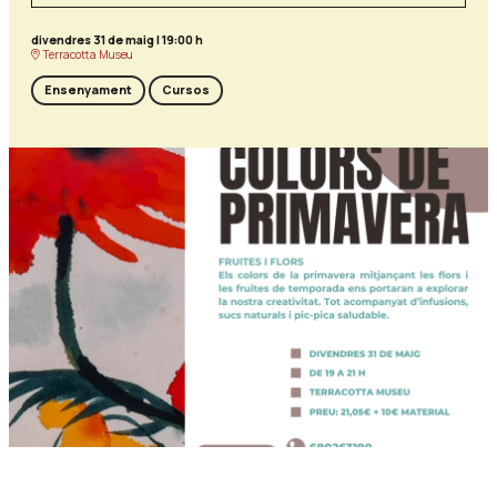
divendres 31 de maig
|
19:00 h
Terracotta Museu
Ensenyament
Cursos
Diapositiva 1 de 1