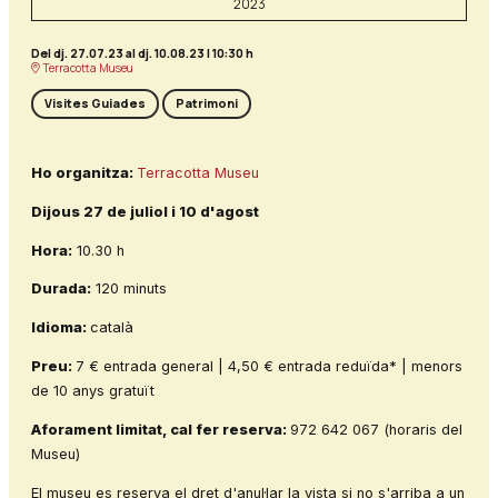
2023
Del dj. 27.07.23
al dj. 10.08.23
|
10:30 h
Terracotta Museu
Visites Guiades
Patrimoni
Ho organitza:
Terracotta Museu
Dijous 27 de juliol i 10 d'agost
Hora:
10.30 h
Durada:
120 minuts
Idioma:
català
Preu:
7 € entrada general | 4,50 € entrada reduïda* | menors
de 10 anys gratuït
Aforament limitat, cal fer reserva:
972 642 067 (horaris del
Museu)
El museu es reserva el dret d'anul·lar la vista si no s'arriba a un