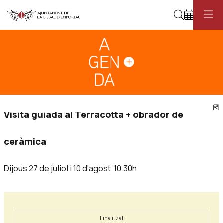
Cerca
Diapositiva 1
Aquest és un carrusel automàtic. Usa les fletxes del teclat o el botó pau
Diapositiva 1
C
Visita guiada al Terracotta + obrador de
ceràmica
Dijous 27 de juliol i 10 d'agost, 10.30h
Finalitzat