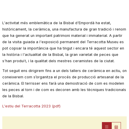
Diapositiva 1 de 1
L'activitat més emblemàtica de la Bisbal d'Empordà ha estat,
històricament, la ceràmica, una manufactura de gran tradició i renom
que ha generat un important patrimoni material i immaterial. A partir
de la visita guiada a l'exposició permanent del Terracotta Museu es
pot copsar la importància que ha tingut i encara té aquest sector en
la història i l'actualitat de la Bisbal, la gran varietat de peces que
s'han produït, i la qualitat dels mestres ceramistes de la ciutat.
Tot seguit ens dirigirem fins a un dels tallers de ceràmica en actiu, on
coneixerem com s’organitza el procés de producció artesanal de la
ceràmica. El terrisser ens farà una demostració de com es modelen
les peces al torn i de com es decoren amb les tècniques tradicionals
de la Bisbal.
L'estiu del Terracotta 2023 (pdf)