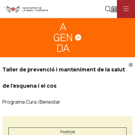
Cerca
Diapositiva 1
Aquest és un carrusel automàtic. Usa les fletxes del teclat o el botó pau
Diapositiva 1
C
Taller de prevenció i manteniment de la salut
de l'esquena i el cos
Programa Cura i Benestar
Finalitzat