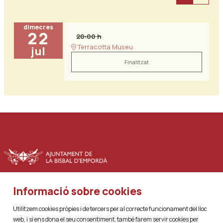
dimecres
22
20:00 h
Terracotta Museu
jul
Finalitzat
Informació sobre cookies
|
|
Sitemap
Avís Legal
Ús de Cookies
Utilitzem cookies pròpies i de tercers per al correcte funcionament del lloc
web, i si ens dona el seu consentiment, també farem servir cookies per