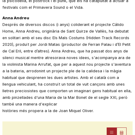
la psicodèlia, el postrock i el punk, que els ha catapultat a actuar a
festivals com el Primavera Sound o el Vida.
Anna Andreu
Després de diversos discos (i anys) coliderant el projecte Cálido
Home, Anna Andreu, originària de Sant Quirze de Vallès, ha debutat
en solitari amb el seu disc Els Mals Costums (Hidden Track Records
2020), produït per Jordi Matas (productor de Ferran Palau i d’El Petit
de Cal Eril, entre d’altres). Anna Andreu, que ha passat dos anys de
silenci musical mentre atresorava noves idees, s'acompanya ara de
la violinista Marina Arrufat, que per a aquest nou projecte s'aventura
a la bateria, arrodonint un projecte ple de la calidesa i la màgia
habitual que desprenen les dues artistes. Amb el català com a
llengua vehiculant, ha construït un total de vuit cançons amb unes
lletres preciosistes que comporten un imaginari gens habitual en ella,
amb pinzellades d'una Maria de la Mar Bonet de el segle XXI, però
també una manera d'explicar
històries més propera a la de Joan Miquel Oliver.