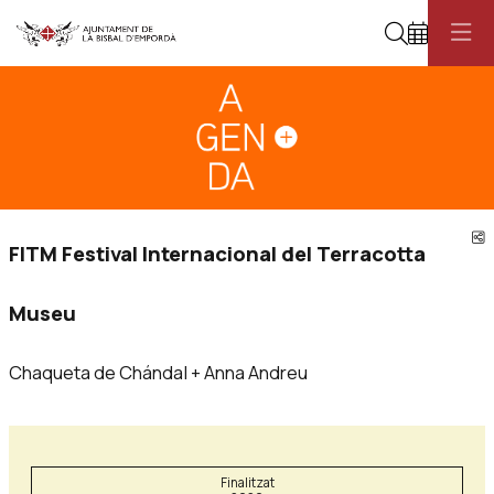
Cerca
Diapositiva 1
Aquest és un carrusel automàtic. Usa les fletxes del teclat o el botó pau
Diapositiva 1
C
FITM Festival Internacional del Terracotta
Museu
Chaqueta de Chándal + Anna Andreu
Finalitzat