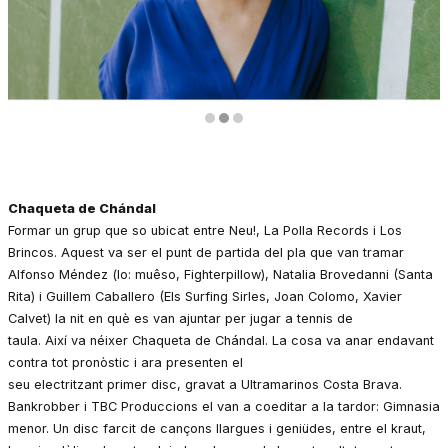
Diapositiva 2 de 3
Chaqueta de Chándal
Formar un grup que so ubicat entre Neu!, La Polla Records i Los
Brincos. Aquest va ser el punt de partida del pla que van tramar
Alfonso Méndez (lo: muêso, Fighterpillow), Natalia Brovedanni (Santa
Rita) i Guillem Caballero (Els Surfing Sirles, Joan Colomo, Xavier
Calvet) la nit en què es van ajuntar per jugar a tennis de
taula. Així va néixer Chaqueta de Chándal. La cosa va anar endavant
contra tot pronòstic i ara presenten el
seu electritzant primer disc, gravat a Ultramarinos Costa Brava.
Bankrobber i TBC Produccions el van a coeditar a la tardor: Gimnasia
menor. Un disc farcit de cançons llargues i geniüdes, entre el kraut,