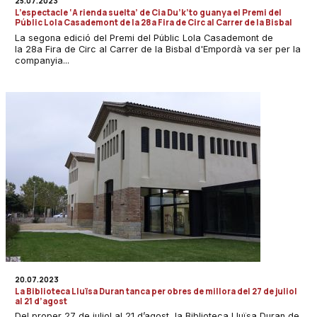
25.07.2023
L’espectacle ‘A rienda suelta’ de Cia Du’k’to guanya el Premi del
Públic Lola Casademont de la 28a Fira de Circ al Carrer de la Bisbal
La segona edició del Premi del Públic Lola Casademont de
la 28a Fira de Circ al Carrer de la Bisbal d'Empordà va ser per la
companyia...
20.07.2023
La Biblioteca Lluïsa Duran tanca per obres de millora del 27 de juliol
al 21 d’agost
Del proper 27 de juliol al 21 d’agost, la Biblioteca Lluïsa Duran de