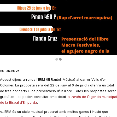
Diapositiva 2 de 2: Neix El Rantell Música amb tres concerts gratuïts i un
20.06.2023
Aquest dijous arrenca l’ERM (El Rantell Música) al carrer Valls d’en
Colomer. La proposta serà del 22 de juny al 6 de juliol i oferirà un total
de tres concerts i una presentació d’un llibre. Totes les propostes seran
gratuïtes i es poden consultar amb detall
a través de l’agenda municipal
de la Bisbal d’Empordà
.
«L'ERM és un cicle musical preparat amb moltes ganes i il·lusió que