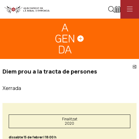
Cerca
Diapositiva 1
Aquest és un carrusel automàtic. Usa les fletxes del teclat o el botó pau
Diapositiva 1
C
Diem prou a la tracta de persones
Xerrada
Finalitzat
2020
dissabte 15 de febrer
|
18:00 h