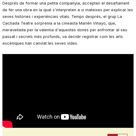
Després de formar una petita companyia, accepten el desafiament
de fer una obra en la qual s'interpreten a si mateixes per explicar les
seves històries i experiències vitals. Temps després, el grup La
Cachada Teatre sorprenia a la cineasta Marlén Viñayo, que,
meravellada per la valentia d'aquestes dones per enfrontar al seu
passat i secrets més profunds, va decidir registrar com les arts
escèniques han canviat les seves vides.