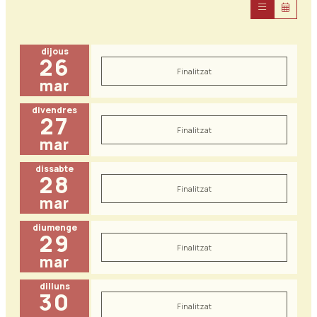
dijous
26
Finalitzat
mar
divendres
27
Finalitzat
mar
dissabte
28
Finalitzat
mar
diumenge
29
Finalitzat
mar
dilluns
30
Finalitzat