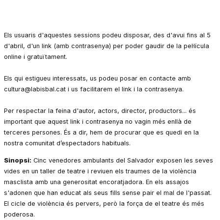
Els usuaris d'aquestes sessions podeu disposar, des d'avui fins al 5
d'abril, d'un link (amb contrasenya) per poder gaudir de la pel·lícula
online i gratuïtament.
Els qui estigueu interessats, us podeu posar en contacte amb
cultura@labisbal.cat i us facilitarem el link i la contrasenya.
Per respectar la feina d'autor, actors, director, productors... és
important que aquest link i contrasenya no vagin més enllà de
terceres persones. És a dir, hem de procurar que es quedi en la
nostra comunitat d’espectadors habituals.
Sinopsi:
Cinc venedores ambulants del Salvador exposen les seves
vides en un taller de teatre i reviuen els traumes de la violència
masclista amb una generositat encoratjadora. En els assajos
s'adonen que han educat als seus fills sense pair el mal de l'passat.
El cicle de violència és pervers, però la força de el teatre és més
poderosa.