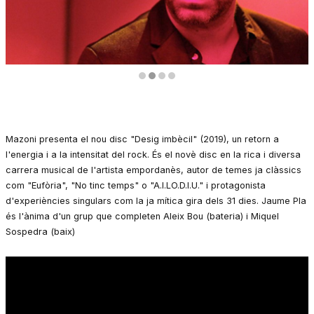
Diapositiva 2 de 4
Mazoni presenta el nou disc "Desig imbècil" (2019), un retorn a
l'energia i a la intensitat del rock. És el novè disc en la rica i diversa
carrera musical de l'artista empordanès, autor de temes ja clàssics
com "Eufòria", "No tinc temps" o "A.I.LO.D.I.U." i protagonista
d'experiències singulars com la ja mítica gira dels 31 dies. Jaume Pla
és l'ànima d'un grup que completen Aleix Bou (bateria) i Miquel
Sospedra (baix)