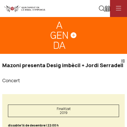
Cerca
Diapositiva 1
Aquest és un carrusel automàtic. Usa les fletxes del teclat o el botó pau
Diapositiva 1
C
Mazoni presenta Desig imbècil + Jordi Serradell
Concert
Finalitzat
2019
dissabte 14 de desembre
|
22:00 h