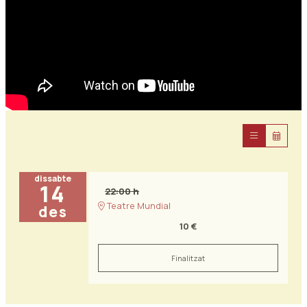
dissabte
14
22:00 h
Teatre Mundial
des
10 €
Finalitzat