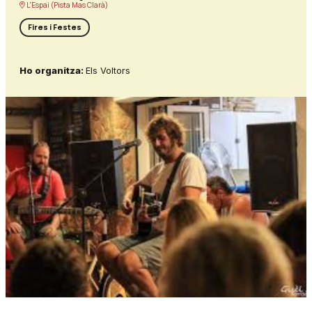
L'Espai (Pista Mas Clarà)
Fires i Festes
Ho organitza:
Els Voltors
Diapositiva 1 de 1