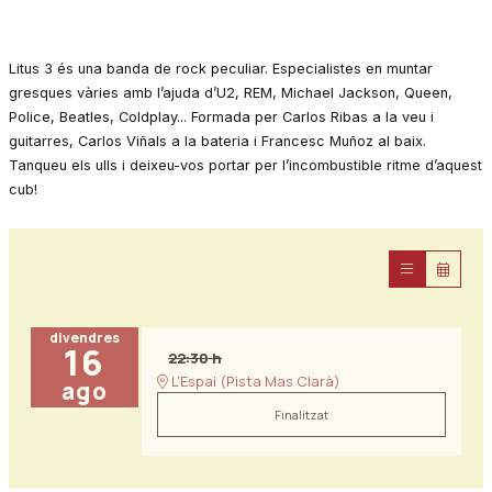
Litus 3 és una banda de rock peculiar. Especialistes en muntar
gresques vàries amb l’ajuda d’U2, REM, Michael Jackson, Queen,
Police, Beatles, Coldplay... Formada per Carlos Ribas a la veu i
guitarres, Carlos Viñals a la bateria i Francesc Muñoz al baix.
Tanqueu els ulls i deixeu-vos portar per l’incombustible ritme d’aquest
cub!
divendres
16
22:30 h
L'Espai (Pista Mas Clarà)
ago
Finalitzat