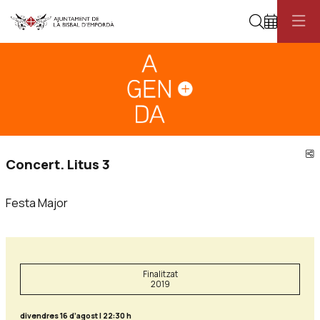
Cerca
Diapositiva 1
Aquest és un carrusel automàtic. Usa les fletxes del teclat o el botó pau
Diapositiva 1
C
Concert. Litus 3
Festa Major
Finalitzat
2019
divendres 16 d’agost
|
22:30 h