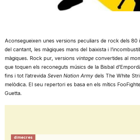
Diapositiva 1 de 1
Aconsegueixen unes versions peculiars de rock dels 80 i 
del cantant, les màgiques mans del baixista i l’incombusti
màgiques. Rock pur, versions
vintage
convertides al mom
que toquen els reconeguts músics de la Bisbal d’Empord
fins i tot l’atrevida
Seven Nation Army
dels The White Strip
melòdica. El seu repertori es basa en els mítics FooFigh
Guetta.
dimecres