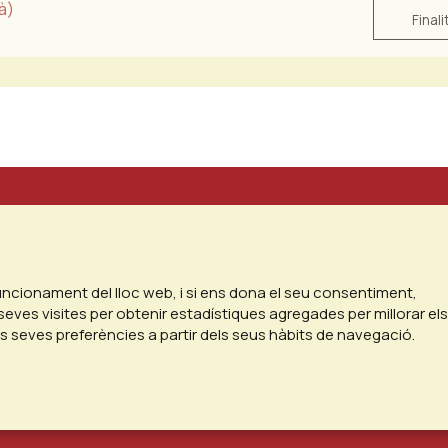
à)
Finali
funcionament del lloc web, i si ens dona el seu consentiment,
seves visites per obtenir estadístiques agregades per millorar els
es seves preferències a partir dels seus hàbits de navegació.