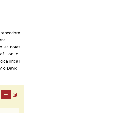
 trencadora
ons
n les notes
of Lion, o
ica lírica i
ey o David