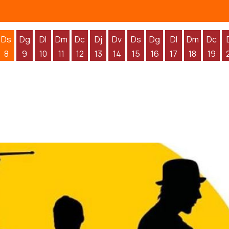
Ds
Dg
Dl
Dm
Dc
Dj
Dv
Ds
Dg
Dl
Dm
Dc
8
9
10
11
12
13
14
15
16
17
18
19
'agost
 d'agost
endres 7 d'agost
Dissabte 8 d'agost
Diumenge 9 d'agost
Dilluns 10 d'agost
Dimarts 11 d'agost
Dimecres 12 d'agost
Dijous 13 d'agost
Divendres 14 d'agost
Dissabte 15 d'agost
Diumenge 16 d'agos
Dilluns 17 d'ag
Dimarts 1
Dime