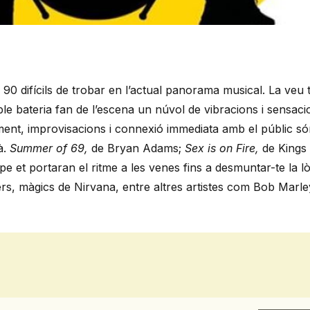
90 difícils de trobar en l’actual panorama musical. La veu
ble bateria fan de l’escena un núvol de vibracions i sensaci
ent, improvisacions i connexió immediata amb el públic só
à.
Summer of 69,
de Bryan Adams;
Sex is on Fire,
de Kings 
e et portaran el ritme a les venes fins a desmuntar-te la lòg
ters, màgics de Nirvana, entre altres artistes com Bob Marl