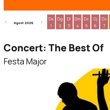
Ds
Dg
Dl
Dm
Dc
Dj
Dv
Agost 2026
1
2
3
4
5
6
7
Dissabte 1 d'agost
Diumenge 2 d'agost
Dilluns 3 d'agost
Dimarts 4 d'agost
Dimecres 5 d
Dijous 6
Div
Concert: The Best Of
Festa Major