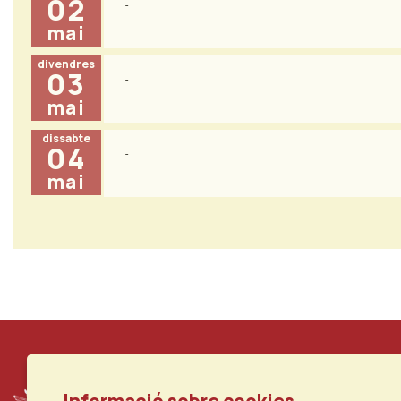
02
mai
divendres
03
mai
dissabte
04
mai