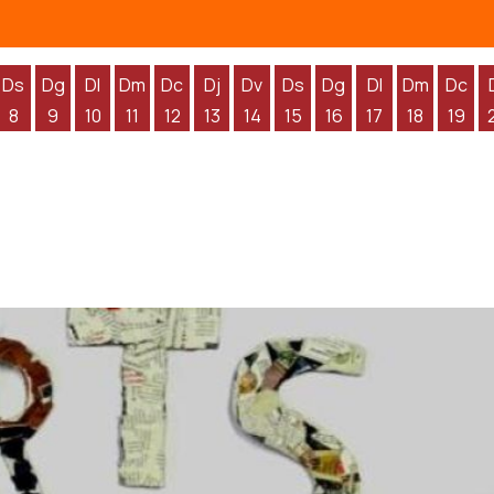
Ds
Dg
Dl
Dm
Dc
Dj
Dv
Ds
Dg
Dl
Dm
Dc
8
9
10
11
12
13
14
15
16
17
18
19
'agost
 d'agost
endres 7 d'agost
Dissabte 8 d'agost
Diumenge 9 d'agost
Dilluns 10 d'agost
Dimarts 11 d'agost
Dimecres 12 d'agost
Dijous 13 d'agost
Divendres 14 d'agost
Dissabte 15 d'agost
Diumenge 16 d'agos
Dilluns 17 d'ag
Dimarts 1
Dime