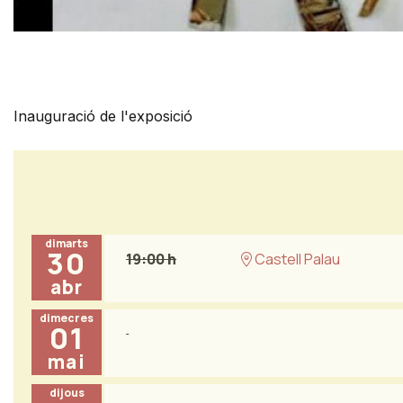
Diapositiva 1 de 1
Inauguració de l'exposició
dimarts
30
19:00 h
Castell Palau
abr
dimecres
01
mai
dijous