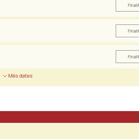
Finali
Finali
Finali
Més dates