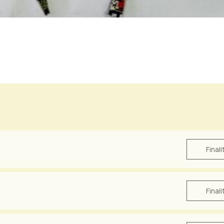
Finali
Finali