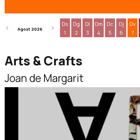
Ds
Dg
Dl
Dm
Dc
Dj
Dv
Agost 2026
1
2
3
4
5
6
7
Dissabte 1 d'agost
Diumenge 2 d'agost
Dilluns 3 d'agost
Dimarts 4 d'agost
Dimecres 5 d
Dijous 6
Div
Arts & Crafts
Joan de Margarit