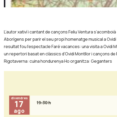
Diapositiva 1 de 1
L’autor xativí i cantant de cançons Feliu Ventura s’acomboi
Aborígens per parir el seu propi homenatge musical a Ovidi Mo
resultat fou l’espectacle Faré vacances: una visita a Ovidi 
un repertori basat en clàssics d’Ovidi Montllor i cançons de 
Rigotaverna: cuina hondurenya Ho organitza: Geganters
divendres
17
19:30 h
ago