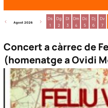
Ds
Dg
Dl
Dm
Dc
Dj
Dv
Agost 2026
1
2
3
4
5
6
7
Dissabte 1 d'agost
Diumenge 2 d'agost
Dilluns 3 d'agost
Dimarts 4 d'agost
Dimecres 5 d
Dijous 6
Div
Concert a càrrec de F
(homenatge a Ovidi M