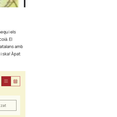
equ i els
oià. El
 Catalans amb
 i ska! Àpat
tzat