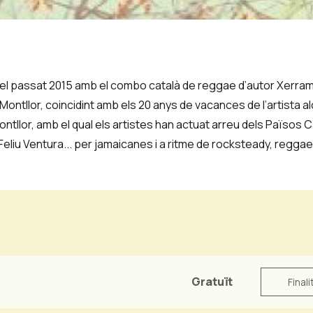
à el passat 2015 amb el combo català de reggae d’autor Xerram
ntllor, coincidint amb els 20 anys de vacances de l’artista alc
Montllor, amb el qual els artistes han actuat arreu dels Països
Feliu Ventura... per jamaicanes i a ritme de rocksteady, reggae
Gratuït
Finali