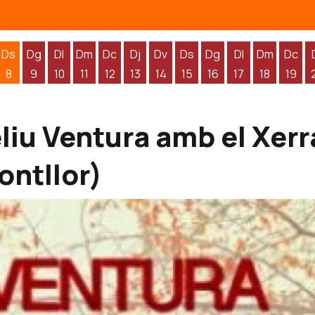
Ds
Dg
Dl
Dm
Dc
Dj
Dv
Ds
Dg
Dl
Dm
Dc
8
9
10
11
12
13
14
15
16
17
18
19
'agost
 d'agost
endres 7 d'agost
Dissabte 8 d'agost
Diumenge 9 d'agost
Dilluns 10 d'agost
Dimarts 11 d'agost
Dimecres 12 d'agost
Dijous 13 d'agost
Divendres 14 d'agost
Dissabte 15 d'agost
Diumenge 16 d'agos
Dilluns 17 d'ag
Dimarts 1
Dime
eliu Ventura amb el Xer
ontllor)