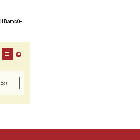
i i Bambú-
tzat