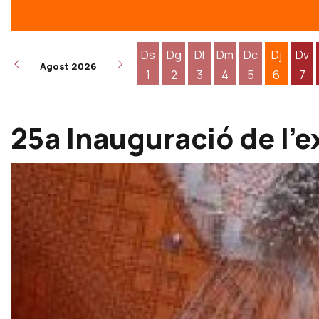
Ds
Dg
Dl
Dm
Dc
Dj
Dv
Agost 2026
1
2
3
4
5
6
7
Dissabte 1 d'agost
Diumenge 2 d'agost
Dilluns 3 d'agost
Dimarts 4 d'agost
Dimecres 5 d
Dijous 6
Div
25a Inauguració de l'ex