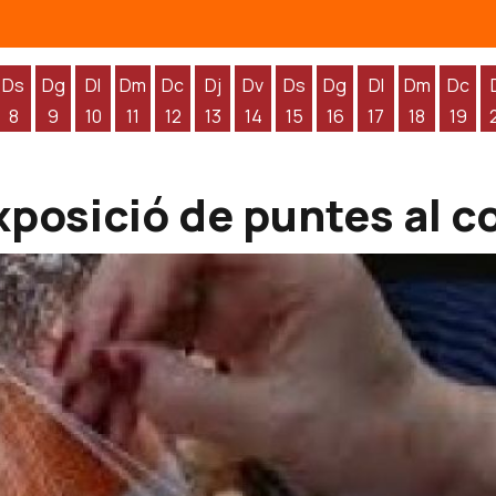
Ds
Dg
Dl
Dm
Dc
Dj
Dv
Ds
Dg
Dl
Dm
Dc
8
9
10
11
12
13
14
15
16
17
18
19
'agost
 d'agost
endres 7 d'agost
Dissabte 8 d'agost
Diumenge 9 d'agost
Dilluns 10 d'agost
Dimarts 11 d'agost
Dimecres 12 d'agost
Dijous 13 d'agost
Divendres 14 d'agost
Dissabte 15 d'agost
Diumenge 16 d'agos
Dilluns 17 d'ag
Dimarts 1
Dime
posició de puntes al coi