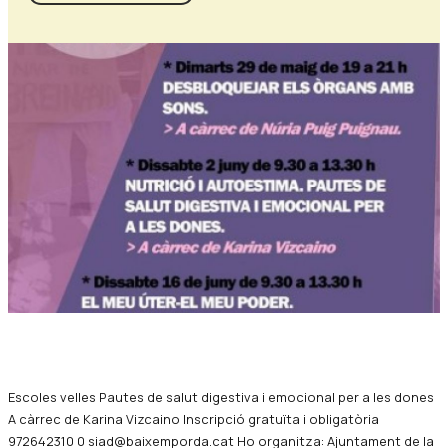
Diapositiva 1 de 1
Escoles velles Pautes de salut digestiva i emocional per a les dones
A càrrec de Karina Vizcaino Inscripció gratuïta i obligatòria
972642310 0 siad@baixemporda.cat Ho organitza: Ajuntament de la