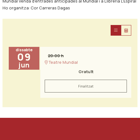
Mundial Venda d'entrades anticipades al Mundial i a Llibreria L'Espiral
Ho organitza: Cor Carreras Dagas
dissabte
09
20:00 h
Teatre Mundial
jun
Gratuït
Finalitzat