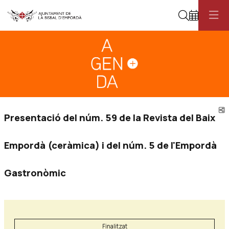
Cerca
Diapositiva 1
Aquest és un carrusel automàtic. Usa les fletxes del teclat o el botó pau
Diapositiva 1
C
Presentació del núm. 59 de la Revista del Baix
Empordà (ceràmica) i del núm. 5 de l'Empordà
Gastronòmic
Finalitzat