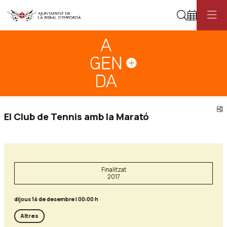
Cerca
Diapositiva 1
Aquest és un carrusel automàtic. Usa les fletxes del teclat o el botó pau
Diapositiva 1
C
El Club de Tennis amb la Marató
Finalitzat
2017
dijous 14 de desembre
|
00:00 h
Altres