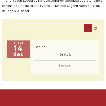
infantil i adult Escola de Natació Donarem xocolata desfeta! Vine a
passar la tarda del dijous 14 amb La Marató Organització: CE Club
de Tennis la Bisbal
dijous
14
00:00 h
des
Gratuït
Finalitzat