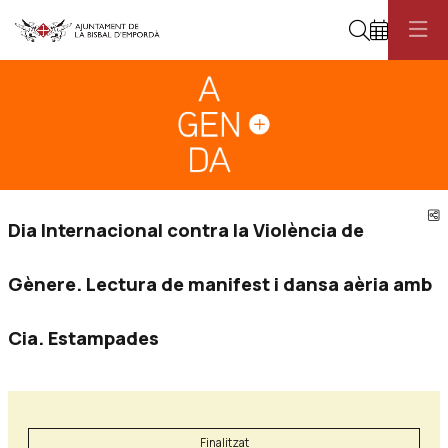
Cerca
Diapositiva 1
Aquest és un carrusel automàtic. Usa les fletxes del teclat o el botó pau
Diapositiva 1
C
Dia Internacional contra la Violència de
Gènere. Lectura de manifest i dansa aèria amb
Cia. Estampades
Finalitzat