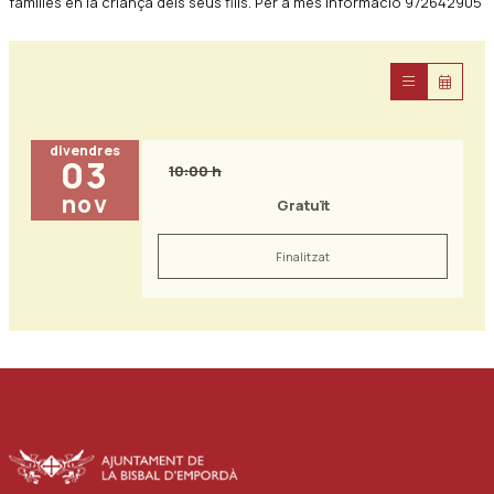
famílies en la criança dels seus fills. Per a més informació 972642905
divendres
03
10:00 h
nov
Gratuït
Finalitzat