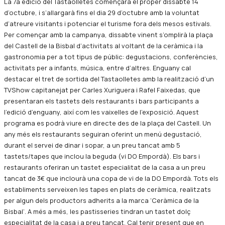
La 7a edició del Tastaolletes començarà el proper dissabte 14
d’octubre, i s’allargarà fins el dia 29 d’octubre amb la voluntat
d’atreure visitants i potenciar el turisme fora dels mesos estivals.
Per començar amb la campanya, dissabte vinent s’omplirà la plaça
del Castell de la Bisbal d’activitats al voltant de la ceràmica i la
gastronomia per a tot tipus de públic: degustacions, conferències,
activitats per a infants, música, entre d’altres. Enguany cal
destacar el tret de sortida del Tastaolletes amb la realització d’un
TVShow capitanejat per Carles Xuriguera i Rafel Faixedas, que
presentaran els tastets dels restaurants i bars participants a
l’edició d’enguany, així com les vaixelles de l’exposició. Aquest
programa es podrà viure en directe des de la plaça del Castell. Un
any més els restaurants seguiran oferint un menú degustació,
durant el servei de dinar i sopar, a un preu tancat amb 5
tastets/tapes que inclou la beguda (vi DO Empordà). Els bars i
restaurants oferiran un tastet especialitat de la casa a un preu
tancat de 3€ que inclourà una copa de vi de la DO Empordà. Tots els
establiments serveixen les tapes en plats de ceràmica, realitzats
per algun dels productors adherits a la marca ‘Ceràmica de la
Bisbal’. A més a més, les pastisseries tindran un tastet dolç
especialitat de la casa i a preu tancat. Cal tenir present que en