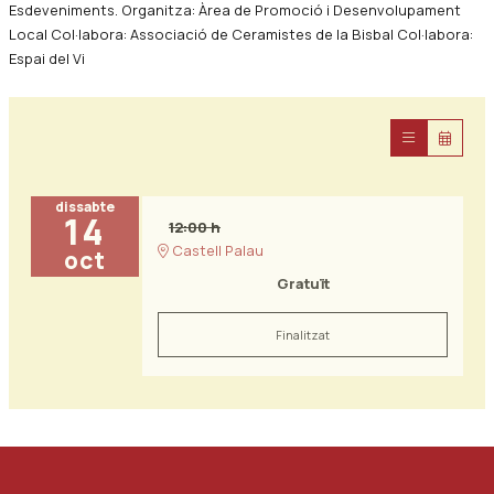
Esdeveniments. Organitza: Àrea de Promoció i Desenvolupament
Local Col·labora: Associació de Ceramistes de la Bisbal Col·labora:
Espai del Vi
dissabte
14
12:00 h
Castell Palau
oct
Gratuït
Finalitzat