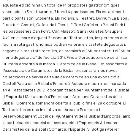
aquesta edició hi ha un total de 14 propostes gastronòmiques
vinculades a 3 restaurants, 7 bars i 4 pastisseries. Els establiments
participants són: L’Absenta, Els Indians, El Teatret, Divinum La Bisbal,
Frankfurt Castell, Cafeteria L’Escut, El Toc i Cafeteria Bisbal Park i
les pastisseries Can Font, Can Massot, Sans i Galetes Graupera.
Així, en el marc d’aquest 3r concurs Tastaolletes, les persones que
facin la ruta gastronòmica podran valorar els tastets degustats i,
segons els resultats recollits, es premiarà el “Millor tastet” i el “Millor
menú degustació” de l’edició 2017. Fins a 8 productors de ceràmica
utilitària adherits a la marca “Ceràmica de la Bisbal” i/o associats a
l’Associació de Ceramistes de la Bisbal presentaran les noves
col·leccions de servei de taula de ceràmica en una exposició al
Castell Palau de la Bisbal d’Empordà. Aquesta mostra, emmarcada
en el Tastaolletes 2017 i coorganitzada per l’Ajuntament de la Bisbal
d’Empordà i l’Associació d’Empresaris Artesans Ceramistes de la
Bisbal i Comarca, romandrà oberta al públic fins el 29 d’octubre. El
Tastaolletes és una iniciativa de l’Àrea de Promoció i
Desenvolupament Local de l’Ajuntament de la Bisbal d’Empordà, amb
la participació especial de l’Associació d’Empresaris Artesans
Ceramistes de la Bisbal i Comarca, l’Espai del Vi Botiga i Atelier