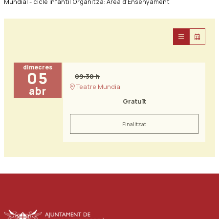
Mundial - cicle infantil Organitza: Àrea d’Ensenyament
dimecres
05
09:30 h
Teatre Mundial
abr
Gratuït
Finalitzat