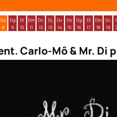
Ds
Dg
Dl
Dm
Dc
Dj
Dv
Ds
Dg
Dl
Dm
Dc
8
9
10
11
12
13
14
15
16
17
18
19
'agost
 d'agost
endres 7 d'agost
Dissabte 8 d'agost
Diumenge 9 d'agost
Dilluns 10 d'agost
Dimarts 11 d'agost
Dimecres 12 d'agost
Dijous 13 d'agost
Divendres 14 d'agost
Dissabte 15 d'agost
Diumenge 16 d'agos
Dilluns 17 d'ag
Dimarts 1
Dime
vent. Carlo-Mô & Mr. Di