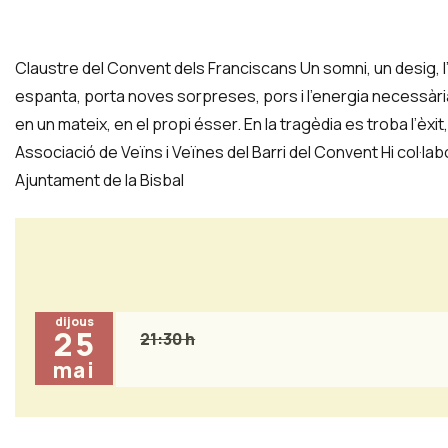
Claustre del Convent dels Franciscans Un somni, un desig, l’e
espanta, porta noves sorpreses, pors i l’energia necessàri
en un mateix, en el propi ésser. En la tragèdia es troba l’èxit,
Associació de Veïns i Veïnes del Barri del Convent Hi col·la
Ajuntament de la Bisbal
dijous
25
21:30 h
mai