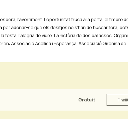
spera, l’avorriment. L’oportunitat truca a la porta, el timbre d
a per adonar-se que els desitjos no s’han de buscar fora, po
 la festa, l’alegria de viure. La història de dos pallassos. Organ
boren: Associació Acollida i Esperança, Associació Gironina de 
Gratuït
Finali