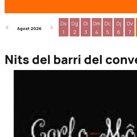
Ds
Dg
Dl
Dm
Dc
Dj
Dv
Agost 2026
1
2
3
4
5
6
7
Dissabte 1 d'agost
Diumenge 2 d'agost
Dilluns 3 d'agost
Dimarts 4 d'agost
Dimecres 5 d
Dijous 6
Div
Nits del barri del con