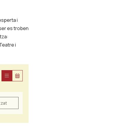
esperta i
tser es troben
itza:
Teatre i
tzat