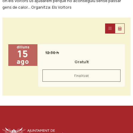
on els Voltors us ajudarem perquè ho aconseguiu sense passar
gens de calor... Organitza: Els Voltors
dilluns
15
12:30 h
ago
Gratuït
Finalitzat