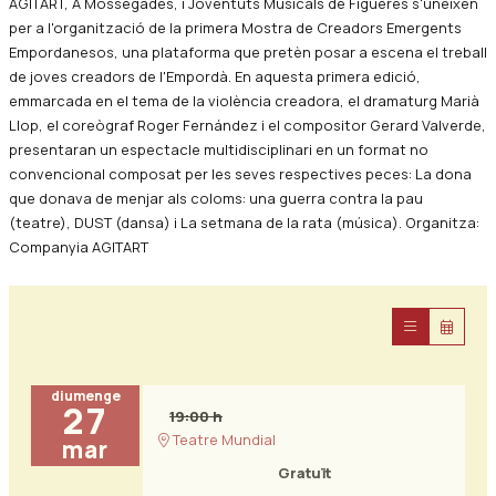
AGITART, A Mossegades, i Joventuts Musicals de Figueres s'uneixen
per a l'organització de la primera Mostra de Creadors Emergents
Empordanesos, una plataforma que pretèn posar a escena el treball
de joves creadors de l'Empordà. En aquesta primera edició,
emmarcada en el tema de la violència creadora, el dramaturg Marià
Llop, el coreògraf Roger Fernández i el compositor Gerard Valverde,
presentaran un espectacle multidisciplinari en un format no
convencional composat per les seves respectives peces: La dona
que donava de menjar als coloms: una guerra contra la pau
(teatre), DUST (dansa) i La setmana de la rata (música). Organitza:
Companyia AGITART
diumenge
27
19:00 h
Teatre Mundial
mar
Gratuït