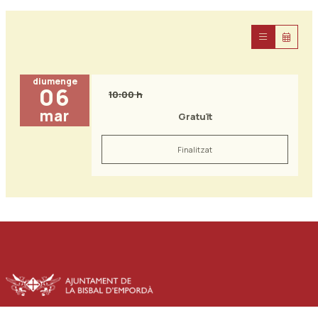
diumenge
06
10:00 h
mar
Gratuït
Finalitzat