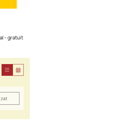
al - gratuït
tzat