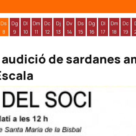
Ds
Dg
Dl
Dm
Dc
Dj
Dv
Ds
Dg
Dl
Dm
Dc
8
9
10
11
12
13
14
15
16
17
18
19
'agost
 d'agost
endres 7 d'agost
Dissabte 8 d'agost
Diumenge 9 d'agost
Dilluns 10 d'agost
Dimarts 11 d'agost
Dimecres 12 d'agost
Dijous 13 d'agost
Divendres 14 d'agost
Dissabte 15 d'agost
Diumenge 16 d'agos
Dilluns 17 d'ag
Dimarts 1
Dime
 audició de sardanes am
'Escala