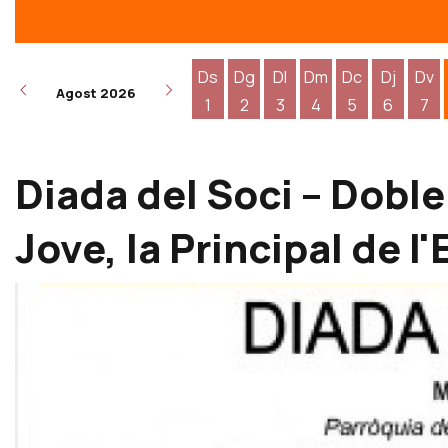
Ds
Dg
Dl
Dm
Dc
Dj
Dv
Agost 2026
1
2
3
4
5
6
7
Dissabte 1 d'agost
Diumenge 2 d'agost
Dilluns 3 d'agost
Dimarts 4 d'agost
Dimecres 5 d
Dijous 6
Div
Diada del Soci – Doble
Jove, la Principal de l