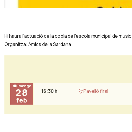
Diapositiva 1 de 1
Hi haurà l'actuació de la cobla de l'escola municipal de música 
Organitza: Amics de la Sardana
diumenge
28
16:30 h
Pavelló firal
feb