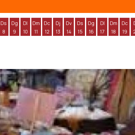
Ds
Dg
Dl
Dm
Dc
Dj
Dv
Ds
Dg
Dl
Dm
Dc
8
9
10
11
12
13
14
15
16
17
18
19
'agost
 d'agost
endres 7 d'agost
Dissabte 8 d'agost
Diumenge 9 d'agost
Dilluns 10 d'agost
Dimarts 11 d'agost
Dimecres 12 d'agost
Dijous 13 d'agost
Divendres 14 d'agost
Dissabte 15 d'agost
Diumenge 16 d'agos
Dilluns 17 d'ag
Dimarts 1
Dime