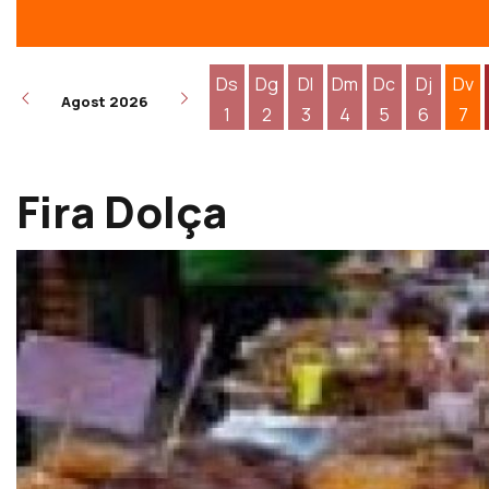
Ds
Dg
Dl
Dm
Dc
Dj
Dv
Agost 2026
1
2
3
4
5
6
7
Dissabte 1 d'agost
Diumenge 2 d'agost
Dilluns 3 d'agost
Dimarts 4 d'agost
Dimecres 5 d
Dijous 6
Div
Fira Dolça