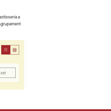
astisseria a
: Agrupament
tzat