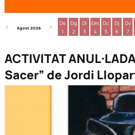
Ds
Dg
Dl
Dm
Dc
Dj
Dv
Agost 2026
1
2
3
4
5
6
7
Dissabte 1 d'agost
Diumenge 2 d'agost
Dilluns 3 d'agost
Dimarts 4 d'agost
Dimecres 5 d
Dijous 6
Div
ACTIVITAT ANUL·LADA P
Sacer” de Jordi Llopar