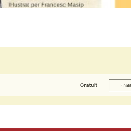
n
Gratuït
Finali