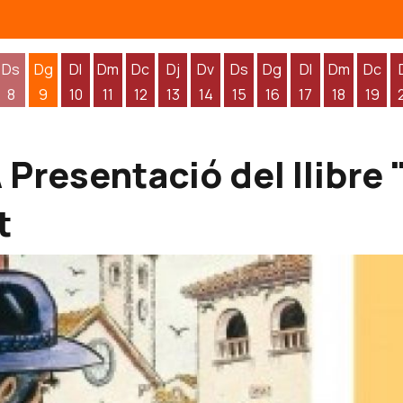
Ds
Dg
Dl
Dm
Dc
Dj
Dv
Ds
Dg
Dl
Dm
Dc
8
9
10
11
12
13
14
15
16
17
18
19
'agost
 d'agost
endres 7 d'agost
Dissabte 8 d'agost
Diumenge 9 d'agost
Dilluns 10 d'agost
Dimarts 11 d'agost
Dimecres 12 d'agost
Dijous 13 d'agost
Divendres 14 d'agost
Dissabte 15 d'agost
Diumenge 16 d'agos
Dilluns 17 d'ag
Dimarts 1
Dime
resentació del llibre 
t