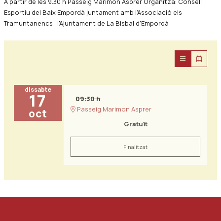
A partir de les 9.30 h Passeig Marimon Asprer Organitza: Consell
Esportiu del Baix Empordà juntament amb l'Associació els
Tramuntanencs i l'Ajuntament de La Bisbal d'Empordà
dissabte
17
09:30 h
Passeig Marimon Asprer
oct
Gratuït
Finalitzat