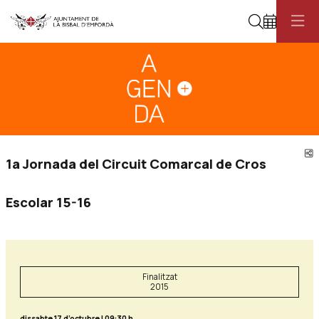
Cerca
Diapositiva 1
Aquest és un carrusel automàtic. Usa les fletxes del teclat o el botó pau
Diapositiva 1
C
1a Jornada del Circuit Comarcal de Cros
Escolar 15-16
Finalitzat
2015
dissabte 17 d’octubre
|
09:30 h