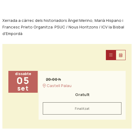
Xerrada a càrrec dels historiadors Àngel Merino, Marià Hispano i
Francesc Prieto Organitza: PSUC / Nous Horitzons / ICV la Bisbal
d'Empordà
dissabte
05
20:00 h
Castell Palau
set
Gratuït
Finalitzat