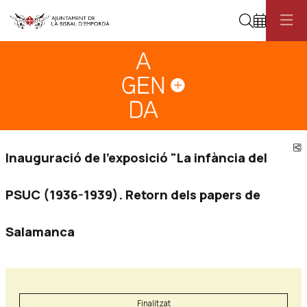
Cerca
Diapositiva 1
Aquest és un carrusel automàtic. Usa les fletxes del teclat o el botó pau
Diapositiva 1
C
Inauguració de l'exposició "La infància del
PSUC (1936-1939). Retorn dels papers de
Salamanca
Finalitzat