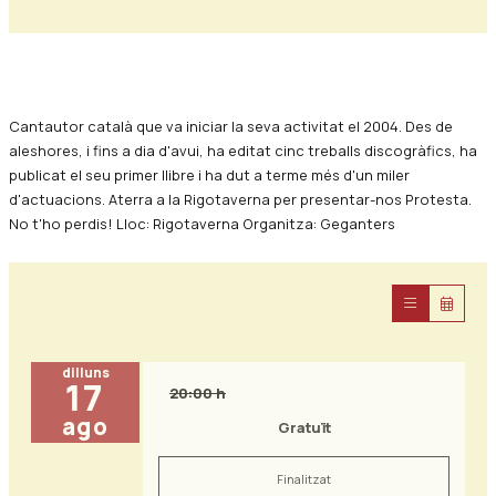
Diapositiva 1 de 0
Cantautor català que va iniciar la seva activitat el 2004. Des de
aleshores, i fins a dia d'avui, ha editat cinc treballs discogràfics, ha
publicat el seu primer llibre i ha dut a terme més d'un miler
d'actuacions. Aterra a la Rigotaverna per presentar-nos Protesta.
No t'ho perdis! Lloc: Rigotaverna Organitza: Geganters
dilluns
17
20:00 h
ago
Gratuït
Finalitzat