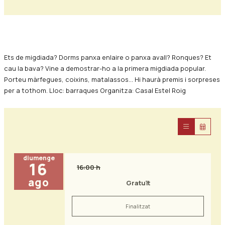
Diapositiva 1 de 0
Ets de migdiada? Dorms panxa enlaire o panxa avall? Ronques? Et
cau la bava? Vine a demostrar-ho a la primera migdiada popular.
Porteu màrfegues, coixins, matalassos... Hi haurà premis i sorpreses
per a tothom. Lloc: barraques Organitza: Casal Estel Roig
diumenge
16
16:00 h
ago
Gratuït
Finalitzat