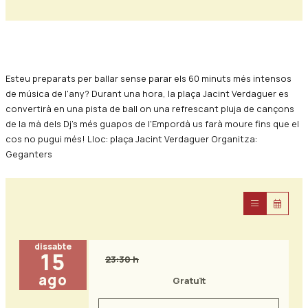
Diapositiva 1 de 0
Esteu preparats per ballar sense parar els 60 minuts més intensos
de música de l'any? Durant una hora, la plaça Jacint Verdaguer es
convertirà en una pista de ball on una refrescant pluja de cançons
de la mà dels Dj's més guapos de l'Empordà us farà moure fins que el
cos no pugui més! Lloc: plaça Jacint Verdaguer Organitza:
Geganters
dissabte
15
23:30 h
ago
Gratuït