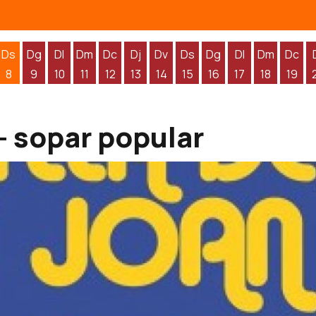
Ds
Dg
Dl
Dm
Dc
Dj
Dv
Ds
Dg
Dl
Dm
Dc
8
9
10
11
12
13
14
15
16
17
18
19
'agost
 d'agost
endres 7 d'agost
Dissabte 8 d'agost
Diumenge 9 d'agost
Dilluns 10 d'agost
Dimarts 11 d'agost
Dimecres 12 d'agost
Dijous 13 d'agost
Divendres 14 d'agost
Dissabte 15 d'agost
Diumenge 16 d'agos
Dilluns 17 d'ag
Dimarts 1
Dime
- sopar popular