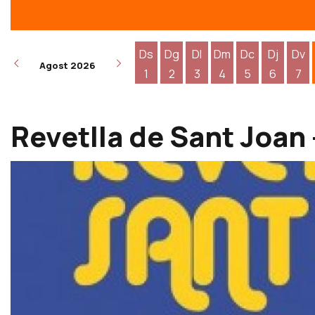
Ds
Dg
Dl
Dm
Dc
Dj
Dv
Agost 2026
1
2
3
4
5
6
7
Dissabte 1 d'agost
Diumenge 2 d'agost
Dilluns 3 d'agost
Dimarts 4 d'agost
Dimecres 5 d
Dijous 6
Div
Revetlla de Sant Joan 