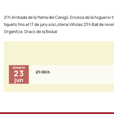
21 h Arribada de la flama del Canigó. Encesa de la foguera i 
tiquets fins el 17 de juny a la Loteria Viñolas 23 h Ball de r
Organitza: Dracs de la Bisbal
dimarts
23
21:00 h
jun