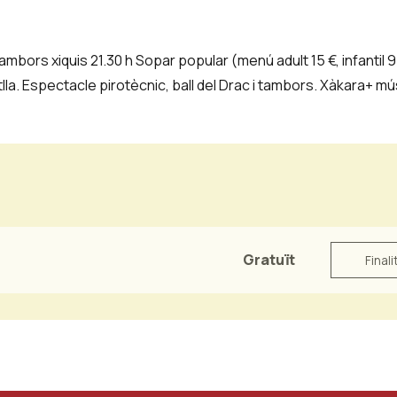
tambors xiquis 21.30 h Sopar popular (menú adult 15 €, infantil 
evetlla. Espectacle pirotècnic, ball del Drac i tambors. Xàkara+ m
Gratuït
Finali