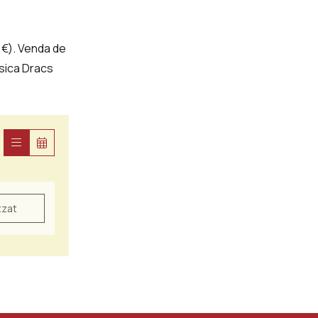
9 €). Venda de
úsica Dracs
tzat