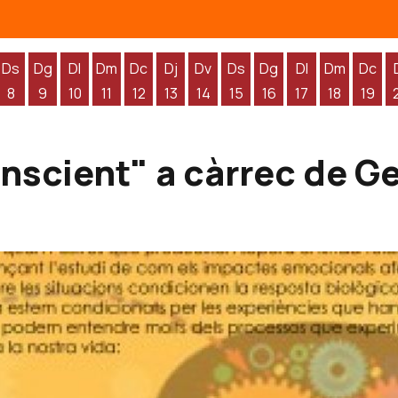
Ds
Dg
Dl
Dm
Dc
Dj
Dv
Ds
Dg
Dl
Dm
Dc
8
9
10
11
12
13
14
15
16
17
18
19
'agost
 d'agost
endres 7 d'agost
Dissabte 8 d'agost
Diumenge 9 d'agost
Dilluns 10 d'agost
Dimarts 11 d'agost
Dimecres 12 d'agost
Dijous 13 d'agost
Divendres 14 d'agost
Dissabte 15 d'agost
Diumenge 16 d'agos
Dilluns 17 d'ag
Dimarts 1
Dime
nscient" a càrrec de Ge