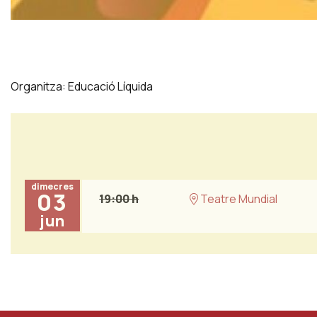
Diapositiva 1 de 1
Organitza: Educació Líquida
dimecres
03
19:00 h
Teatre Mundial
jun