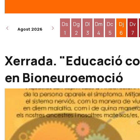
Ds
Dg
Dl
Dm
Dc
Dj
Dv
Agost 2026
1
2
3
4
5
6
7
Dissabte 1 d'agost
Diumenge 2 d'agost
Dilluns 3 d'agost
Dimarts 4 d'agost
Dimecres 5 d
Dijous 6
Div
Xerrada. "Educació co
en Bioneuroemoció