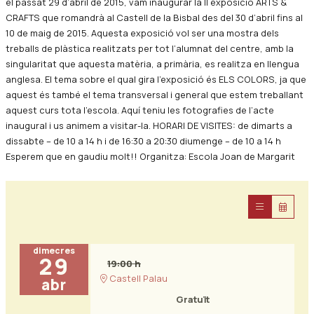
el passat 29 d’abril de 2015, vam inaugurar la II exposició ARTS &
CRAFTS que romandrà al Castell de la Bisbal des del 30 d’abril fins al
10 de maig de 2015. Aquesta exposició vol ser una mostra dels
treballs de plàstica realitzats per tot l’alumnat del centre, amb la
singularitat que aquesta matèria, a primària, es realitza en llengua
anglesa. El tema sobre el qual gira l’exposició és ELS COLORS, ja que
aquest és també el tema transversal i general que estem treballant
aquest curs tota l’escola. Aquí teniu les fotografies de l’acte
inaugural i us animem a visitar-la. HORARI DE VISITES: de dimarts a
dissabte – de 10 a 14 h i de 16:30 a 20:30 diumenge – de 10 a 14 h
Esperem que en gaudiu molt!! Organitza: Escola Joan de Margarit
dimecres
29
19:00 h
Castell Palau
abr
Gratuït