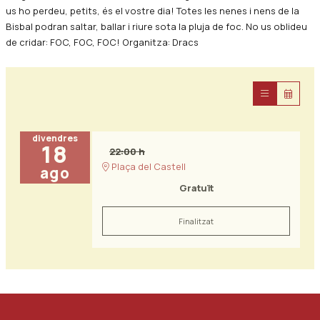
us ho perdeu, petits, és el vostre dia! Totes les nenes i nens de la
Bisbal podran saltar, ballar i riure sota la pluja de foc. No us oblideu
de cridar: FOC, FOC, FOC! Organitza: Dracs
divendres
18
22:00 h
Plaça del Castell
ago
Gratuït
Finalitzat