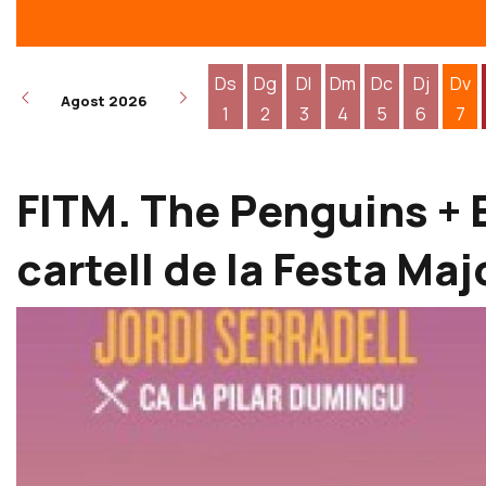
Ds
Dg
Dl
Dm
Dc
Dj
Dv
Agost 2026
1
2
3
4
5
6
7
Dissabte 1 d'agost
Diumenge 2 d'agost
Dilluns 3 d'agost
Dimarts 4 d'agost
Dimecres 5 d
Dijous 6
Div
FITM. The Penguins + 
cartell de la Festa Maj