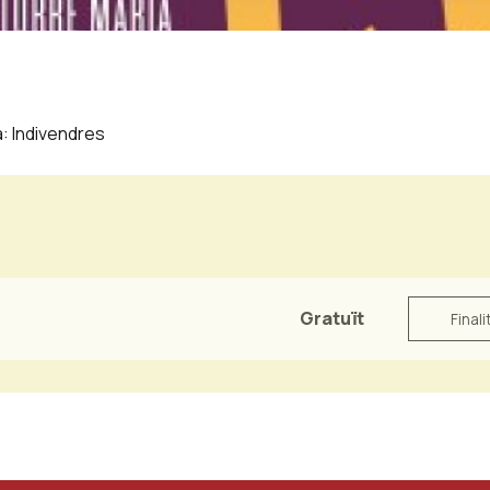
a: Indivendres
Gratuït
Finali