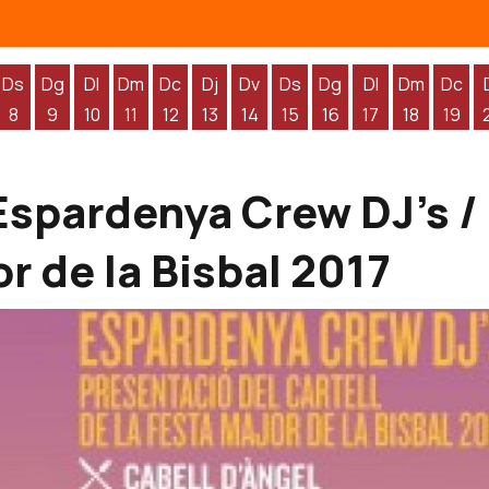
Ds
Dg
Dl
Dm
Dc
Dj
Dv
Ds
Dg
Dl
Dm
Dc
8
9
10
11
12
13
14
15
16
17
18
19
'agost
 d'agost
endres 7 d'agost
Dissabte 8 d'agost
Diumenge 9 d'agost
Dilluns 10 d'agost
Dimarts 11 d'agost
Dimecres 12 d'agost
Dijous 13 d'agost
Divendres 14 d'agost
Dissabte 15 d'agost
Diumenge 16 d'agos
Dilluns 17 d'ag
Dimarts 1
Dime
Espardenya Crew DJ's /
or de la Bisbal 2017