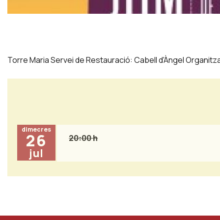
Diapositiva 1 de 1
Torre Maria Servei de Restauració: Cabell d'Àngel Organitz
dimecres
26
20:00 h
jul