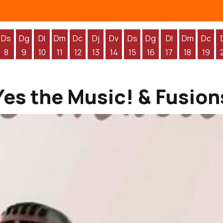
Ds
Dg
Dl
Dm
Dc
Dj
Dv
Ds
Dg
Dl
Dm
Dc
8
9
10
11
12
13
14
15
16
17
18
19
'agost
 d'agost
endres 7 d'agost
Dissabte 8 d'agost
Diumenge 9 d'agost
Dilluns 10 d'agost
Dimarts 11 d'agost
Dimecres 12 d'agost
Dijous 13 d'agost
Divendres 14 d'agost
Dissabte 15 d'agost
Diumenge 16 d'agos
Dilluns 17 d'ag
Dimarts 1
Dime
Yes the Music! & Fusion