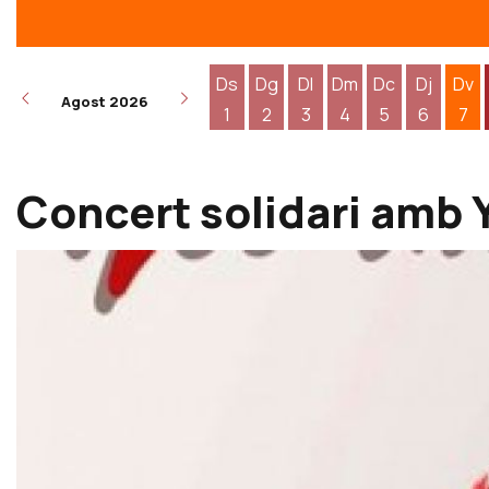
Ds
Dg
Dl
Dm
Dc
Dj
Dv
Agost 2026
1
2
3
4
5
6
7
Dissabte 1 d'agost
Diumenge 2 d'agost
Dilluns 3 d'agost
Dimarts 4 d'agost
Dimecres 5 d
Dijous 6
Div
Concert solidari amb 