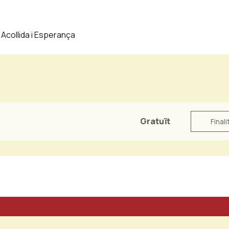
 Acollida i Esperança
Gratuït
Finali