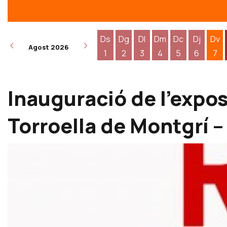
Ds
Dg
Dl
Dm
Dc
Dj
Dv
Agost 2026
1
2
3
4
5
6
7
Dissabte 1 d'agost
Diumenge 2 d'agost
Dilluns 3 d'agost
Dimarts 4 d'agost
Dimecres 5 d
Dijous 6
Div
Inauguració de l’expos
Torroella de Montgrí – 