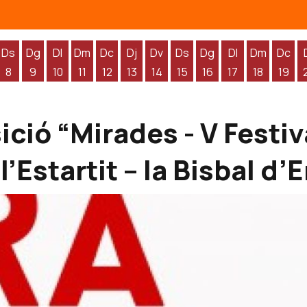
Ds
Dg
Dl
Dm
Dc
Dj
Dv
Ds
Dg
Dl
Dm
Dc
8
9
10
11
12
13
14
15
16
17
18
19
'agost
 d'agost
endres 7 d'agost
Dissabte 8 d'agost
Diumenge 9 d'agost
Dilluns 10 d'agost
Dimarts 11 d'agost
Dimecres 12 d'agost
Dijous 13 d'agost
Divendres 14 d'agost
Dissabte 15 d'agost
Diumenge 16 d'agos
Dilluns 17 d'ag
Dimarts 1
Dime
ició “Mirades - V Festiv
l’Estartit – la Bisbal d