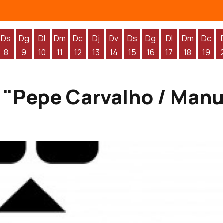
Ds
Dg
Dl
Dm
Dc
Dj
Dv
Ds
Dg
Dl
Dm
Dc
8
9
10
11
12
13
14
15
16
17
18
19
'agost
 d'agost
endres 7 d'agost
Dissabte 8 d'agost
Diumenge 9 d'agost
Dilluns 10 d'agost
Dimarts 11 d'agost
Dimecres 12 d'agost
Dijous 13 d'agost
Divendres 14 d'agost
Dissabte 15 d'agost
Diumenge 16 d'agos
Dilluns 17 d'ag
Dimarts 1
Dime
 "Pepe Carvalho / Man