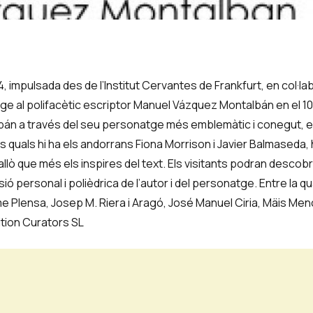
014, impulsada des de l’Institut Cervantes de Frankfurt, en col·
ge al polifacètic escriptor Manuel Vázquez Montalbán en el 10
án a través del seu personatge més emblemàtic i conegut, el
 quals hi ha els andorrans Fiona Morrison i Javier Balmaseda, 
allò que més els inspires del text. Els visitants podran descobr
visió personal i polièdrica de l’autor i del personatge. Entre la 
aume Plensa, Josep M. Riera i Aragó, José Manuel Ciria, Mäis Me
ition Curators SL