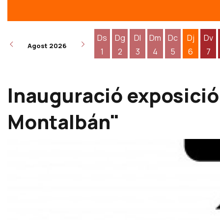
Ds
Dg
Dl
Dm
Dc
Dj
Dv
Agost 2026
1
2
3
4
5
6
7
Dissabte 1 d'agost
Diumenge 2 d'agost
Dilluns 3 d'agost
Dimarts 4 d'agost
Dimecres 5 d
Dijous 6
Div
Inauguració exposició
Montalbán"