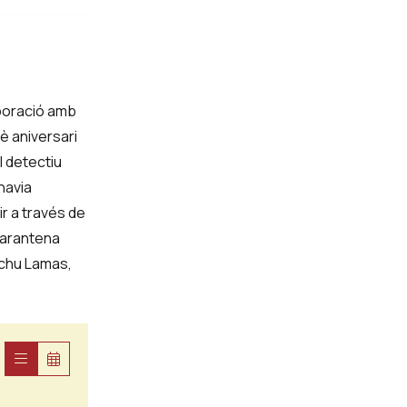
laboració amb
è aniversari
 detectiu
havia
ir a través de
quarantena
nchu Lamas,