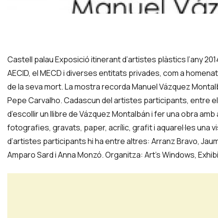
Diapositiva 1 de 1
Castell palau Exposició itinerant d’artistes plàstics l’any 2
AECID, el MECD i diverses entitats privades, com a homenat
de la seva mort. La mostra recorda Manuel Vázquez Montalb
Pepe Carvalho. Cadascun del artistes participants, entre els
d’escollir un llibre de Vázquez Montalbán i fer una obra amb 
fotografies, gravats, paper, acrílic, grafit i aquarel·les una 
d’artistes participants hi ha entre altres: Arranz Bravo, J
Amparo Sard i Anna Monzó. Organitza: Art's Windows, Exhib